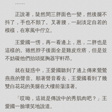
……
正說著，陡然間三胖面色一變，然後腿不
抖了，手也不顫了。叉著腰，一副淡定自若的
模樣，在寒風中佇立。
王愛國一愣，再一看邊上，恩，二胖也是
這樣的。雖然脖子後面全是雞皮疙瘩，但是並
不妨礙他們抬頭挺胸器宇軒昂。
就在疑惑中，王愛國聽到了邊上傳來鶯鶯
燕燕的聲音。順著聲音看去，王愛國看到了幾
雙白花花的美腿在大樓前蕩漾著。
「哎呦，這就是傳說中的秀肌肉吧？」王
愛國一臉壞笑地說道。