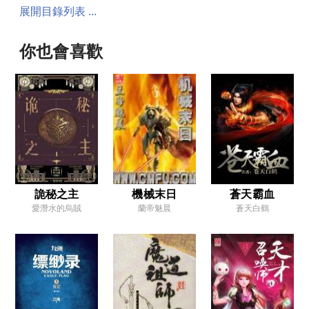
展開目錄列表 ...
第014章 送別
第015章 危機
你也會喜歡
第016章 襲擊
第017章 激戰
第018章 連殺
第019章 絕殺
第020章 發現
第021章 疑惑
詭秘之主
機械末日
蒼天霸血
愛潛水的烏賊
蘭帝魅晨
蒼天白鶴
第022章 原由
第023章 再襲
第024章 生死
第025章 滅跡
第026章 回家