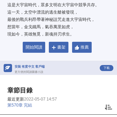
這是大宇宙時代，眾多文明在大宇宙中競爭共存。 
這一天，太空中漂流的逃生艙被發現， 
最後的戰兵利昂帶著神秘詛咒走進大宇宙時代， 
想當年，金戈鐵馬，氣吞萬里如虎， 
現如今，英雄無覓，新魂持刃求生。
開始閱讀
書架
推薦
安裝 有度中文 客戶端
下載
更方便的閱讀圖書小說
章節目錄
最近更新
2022-05-07 14:57
第570章 完結