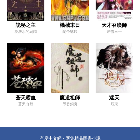
第十八章 一掌打掉一條遊戲路線
第十九章 Mission Completed
第二十章 手都軟了
詭秘之主
機械末日
天才召喚師
愛潛水的烏賊
蘭帝魅晨
若雪三千
第二十一章 愉快的舔包時間
第二十二章 事了拂衣去，飛揚功與名
第二十三章 大收穫！
第二十四章 我家是大夏第一逆賊
第二十五章 九州震動
第二卷 俠少是怎樣煉成的
蒼天霸血
魔道祖師
遮天
第一章 江湖，我來了
蒼天白鶴
墨香銅臭
辰東
第二章 說好的大戰強盜呢？
第三章 江湖路不好走
第四章 玉門的風景
有度中文網 - 匯集精品圖書小說