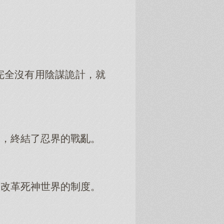
完全沒有用陰謀詭計，就
楚，終結了忍界的戰亂。
，改革死神世界的制度。