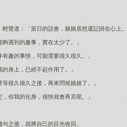
」
，輕聲道：「當日的誤會，娘娘居然還記掛在心上
能夠遇到的趣事，實在太少了。」
件有趣的事情，可能需要很久很久。」
我的身上，已經不起作用了。」
要等很久很久之後，再來問候娘娘了。」
定，你我的化身，很快就會再見呢。」
幾句之後，就將自己的目光收回。