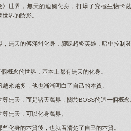
冒險》世界，無天的迪奧化身，打爆了究極生物卡
罩世界的陰影。
界，無天的傅滿州化身，腳踩超級英雄，暗中控制
S這個概念的世界，基本上都有無天的化身。
訊越來越多，他也漸漸明白了自己的本質。
世尊無天，而是諸天萬界，關於BOSS的這一個概念
世尊無天，可以化身萬界。
那些化身的本質後，也就看清楚了自己的本質。