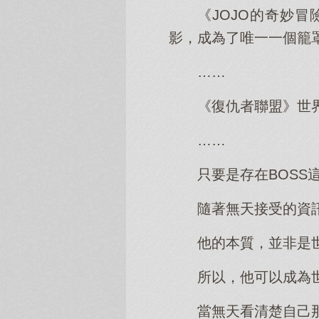
《JOJO的奇妙
影，成為了唯一一個籠
……
《復仇者聯盟》世
……
只要是存在BOS
隨著無天接受的資
他的本質，並非是
所以，他可以成為
當無天看清楚自己