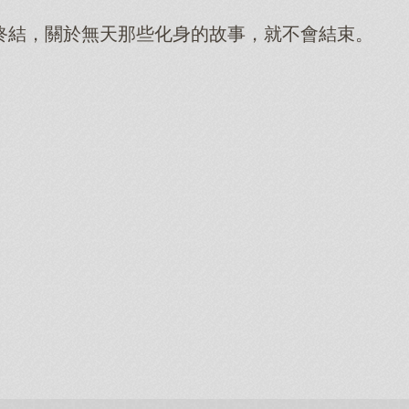
終結，關於無天那些化身的故事，就不會結束。