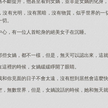
格不斷提升，他甚至看到女媧，並非是女媧的化身
，沒有光明，沒有黑暗，沒有物質，似乎世界的一
一切。
中心，有一位人首蛇身的絕美女子在沉睡。
。
那些女媧，都不一樣，但是，無天可以認出來，這
在這裡的時候，女媧緩緩睜開了眼睛。
我和你見面的日子不會太遠，沒有想到居然會這麼
空，無數世界，但是，女媧說話的時候，她和無天