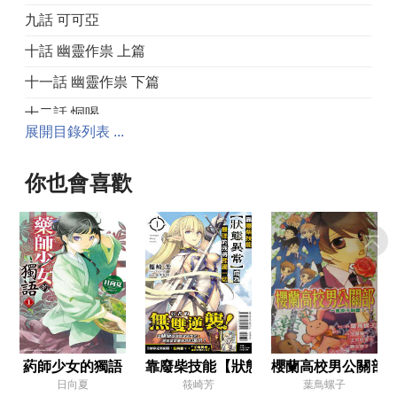
九話 可可亞
十話 幽靈作祟 上篇
十一話 幽靈作祟 下篇
十二話 恫喝
展開目錄列表 ...
十三話 照料病人
十四話 火焰
你也會喜歡
十五話 暗中策劃
十六話 遊園會 其壹
十七話 遊園會 其貳
十八話 遊園會 其參
十九話 節慶過後
二十話 手指
葯師少女的獨語
靠廢柴技能【狀態異常】成為最強的我
櫻蘭高校男公關部
日向夏
筱崎芳
葉鳥螺子
二十一話 李白