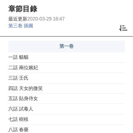
章節目錄
最近更新
2020-03-29 16:47
第三卷 插圖
第一卷
一話 貓貓
二話 兩位嬪妃
三話 壬氏
四話 天女的微笑
五話 貼身侍女
六話 試毒人
七話 樹枝
八話 春藥