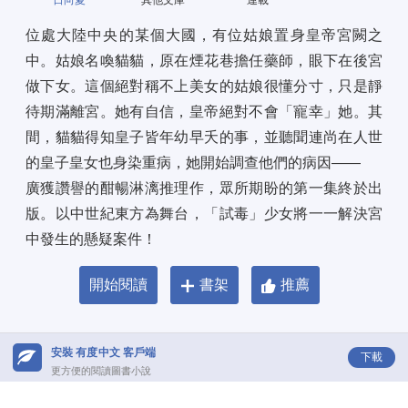
日向夏
其他文庫
連載
位處大陸中央的某個大國，有位姑娘置身皇帝宮闕之
中。姑娘名喚貓貓，原在煙花巷擔任藥師，眼下在後宮
做下女。這個絕對稱不上美女的姑娘很懂分寸，只是靜
待期滿離宮。她有自信，皇帝絕對不會「寵幸」她。其
間，貓貓得知皇子皆年幼早夭的事，並聽聞連尚在人世
的皇子皇女也身染重病，她開始調查他們的病因—— 
廣獲讚譽的酣暢淋漓推理作，眾所期盼的第一集終於出
版。以中世紀東方為舞台，「試毒」少女將一一解決宮
中發生的懸疑案件！
開始閱讀
書架
推薦
安裝 有度中文 客戶端
下載
更方便的閱讀圖書小說