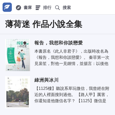
書庫
排行
搜索
薄荷迷 作品小說全集
報告，我想和你談戀愛
本書原名《此人非君子》，出版時改名為
《報告，我想和你談戀愛》。 秦菲第一次
見裴笙，對他一見鍾情，並揚言：以後他
就是我的男朋友。 第二次因緣際會，兩人
順理成章訂婚，他成了她..
綠洲與冰川
【1125樓】聽說系草玩微信，我曾經在附
近的人裡面搜到過他。 【路人甲】厲害，
你還知道他微信名字？ 【1125】微信是
問到的2333，但是加不了。 【路人乙】
求問微信名 【路..