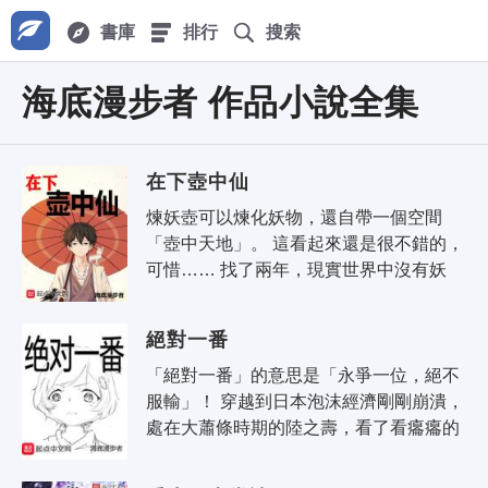
書庫
排行
搜索
海底漫步者 作品小說全集
在下壺中仙
煉妖壺可以煉化妖物，還自帶一個空間
「壺中天地」。 這看起來還是很不錯的，
可惜…… 找了兩年，現實世界中沒有妖
怪，想煉妖沒得原材料； 壺中天地中被困
在一隅，周圍全是打不過..
絕對一番
「絕對一番」的意思是「永爭一位，絕不
服輸」！ 穿越到日本泡沫經濟剛剛崩潰，
處在大蕭條時期的陸之壽，看了看癟癟的
錢包，下個月房租賬單以及穿越福利，轉
頭就扎進了電視台，開始了他爭..