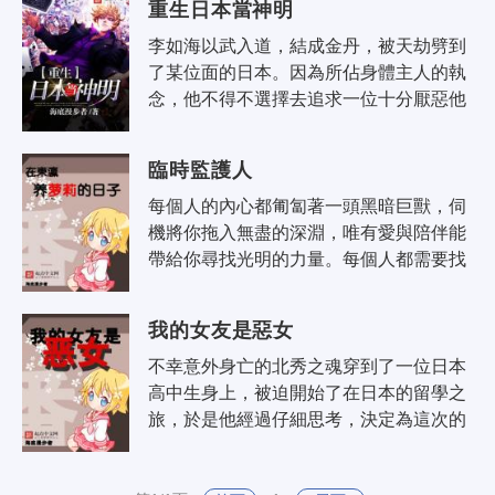
重生日本當神明
李如海以武入道，結成金丹，被天劫劈到
了某位面的日本。因為所佔身體主人的執
念，他不得不選擇去追求一位十分厭惡他
的少女，但他又遇到了一隻小羊羔，十分
喜歡，該怎麼選擇呢？ 永遠憤怒..
臨時監護人
每個人的內心都匍匐著一頭黑暗巨獸，伺
機將你拖入無盡的深淵，唯有愛與陪伴能
帶給你尋找光明的力量。每個人都需要找
到人生中屬於自己的守夜犬。這是兩個傢
伙，一大一小，在人生中互相陪伴的故..
我的女友是惡女
不幸意外身亡的北秀之魂穿到了一位日本
高中生身上，被迫開始了在日本的留學之
旅，於是他經過仔細思考，決定為這次的
人生搏個高起點。 玩？不玩，學習！ 戀
愛？不戀愛，學習！ 目標上名校，..