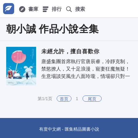
書庫
排行
搜索
朝小誠 作品小說全集
未經允許，擅自喜歡你
唐盛集團首席執行官唐辰睿，冷靜克制，
禁慾撩人，又十足浪漫，寵妻狂魔無疑！
生意場談笑風生八面玲瓏，情場卻只對一
人獨鍾。在外高冷小冰山，回家變身撩人
總裁！作為他的多年暗戀對象——女檢
察..
第1/1页
1
首页
尾页
有度中文網 - 匯集精品圖書小說