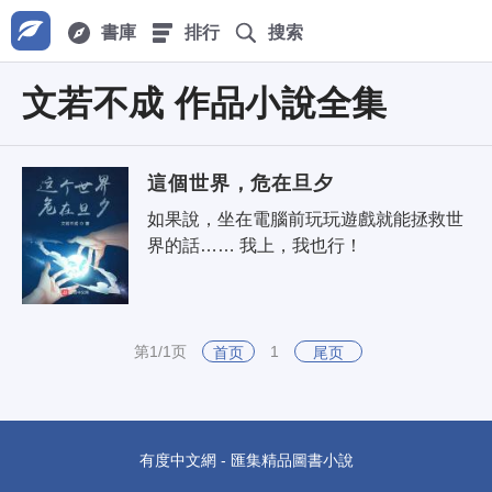
書庫
排行
搜索
文若不成 作品小說全集
這個世界，危在旦夕
如果說，坐在電腦前玩玩遊戲就能拯救世
界的話…… 我上，我也行！
第1/1页
1
首页
尾页
有度中文網 - 匯集精品圖書小說