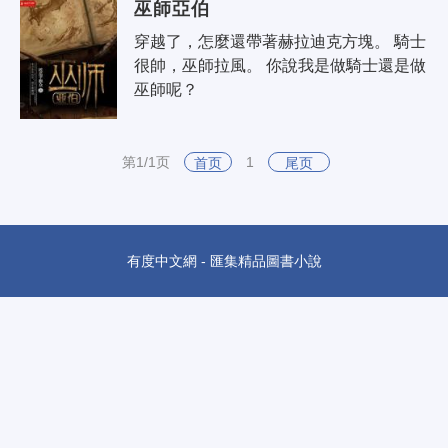
巫師亞伯
穿越了，怎麼還帶著赫拉迪克方塊。 騎士
很帥，巫師拉風。 你說我是做騎士還是做
巫師呢？
第1/1页
1
首页
尾页
有度中文網 - 匯集精品圖書小說