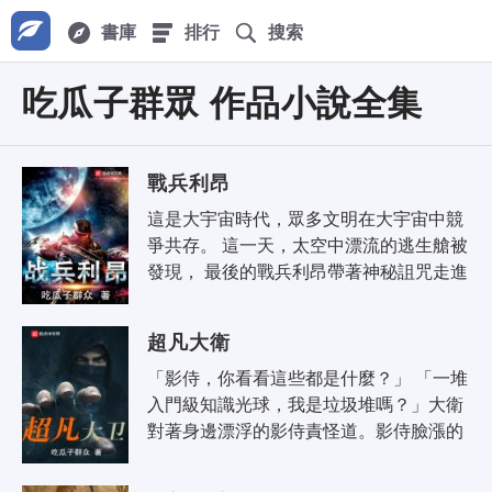
書庫
排行
搜索
吃瓜子群眾 作品小說全集
戰兵利昂
這是大宇宙時代，眾多文明在大宇宙中競
爭共存。 這一天，太空中漂流的逃生艙被
發現， 最後的戰兵利昂帶著神秘詛咒走進
大宇宙時代， 想當年，金戈鐵馬，氣吞萬
里如虎， 現..
超凡大衛
「影侍，你看看這些都是什麼？」 「一堆
入門級知識光球，我是垃圾堆嗎？」大衛
對著身邊漂浮的影侍責怪道。影侍臉漲的
通紅，向主人展示自己非常努力的在工
作。 無垠的星空，神的侍者..