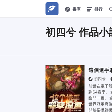
書庫
排行
初四兮 作品小
這個選手
初四兮
前世在電子
到S4賽季。
臨門一腳。 
世界冠軍席位
開始招攬韓援