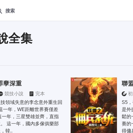
搜索
說全集
罪孽深重
聯
競技小說
完本
初
競技領域失意的李念意外重生回
S5
 這一年，WE距離世界賽僅差
是外
這一年，三星雙雄並齊，直指
鬆的
。 這一年，國內多傢俱樂部
賽的
，韓..
得傭兵