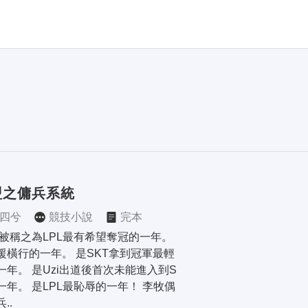
盟之傭兵系統
四兮
競技小說
完本
，被稱之為LPL最有希望奪冠的一年。 
援橫行的一年。 是SKT拿到冠軍最輕
一年。 是Uzi出道後首次未能進入到S
一年。 是LPL最恥辱的一年！ 李牧偶
..